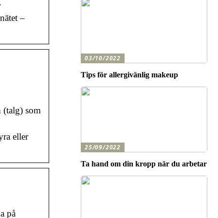
.
nätet –
03/10/2022
Tips för allergivänlig makeup
 (talg) som
ra eller
25/09/2022
Ta hand om din kropp när du arbetar
ja på