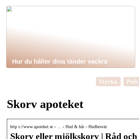
Hur du håller dina tänder vackra
Styrka
Puls
Skorv apoteket
http s://www.apoteket.se › … › Hud & hår › Hudbesvär
Skorv eller mjölkskorv | Råd och