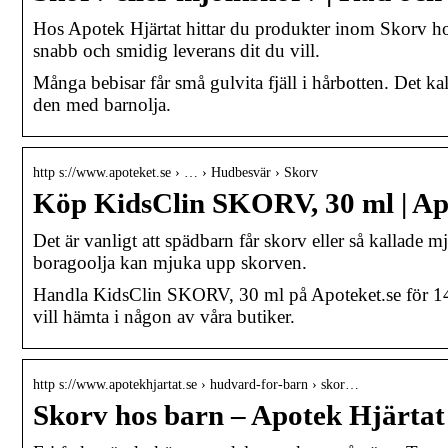
Hos Apotek Hjärtat hittar du produkter inom Skorv hos
snabb och smidig leverans dit du vill.
Många bebisar får små gulvita fjäll i hårbotten. Det ka
den med barnolja.
http s://www.apoteket.se › … › Hudbesvär › Skorv
Köp KidsClin SKORV, 30 ml | Ap
Det är vanligt att spädbarn får skorv eller så kallade 
boragoolja kan mjuka upp skorven.
Handla KidsClin SKORV, 30 ml på Apoteket.se för 145,
vill hämta i någon av våra butiker.
http s://www.apotekhjartat.se › hudvard-for-barn › skor…
Skorv hos barn – Apotek Hjärtat