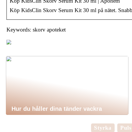
Köp KidsClin Skorv Serum Kit 30 ml | Apohem
Köp KidsClin Skorv Serum Kit 30 ml på nätet. Snabb l
Keywords: skorv apoteket
Hur du håller dina tänder vackra
Styrka
Puls