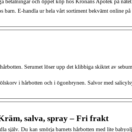
gga betalningar och öppet köp hos Kronans Apotek på nätet
 barn. E-handla ur hela vårt sortiment bekvämt online på 
hårbotten. Serumet löser upp det klibbiga skiktet av sebum
mjölskorv i hårbotten och i ögonbrynen. Salvor med salicylsy
Kräm, salva, spray – Fri frakt
dla själv. Du kan smörja barnets hårbotten med lite babyol