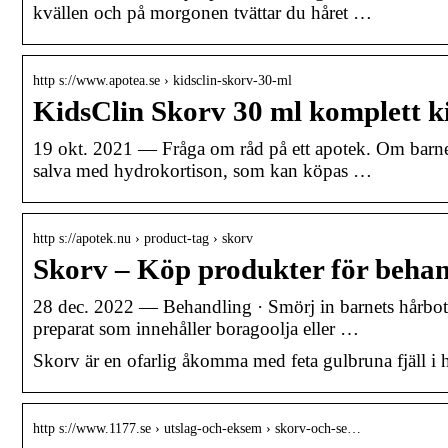
kvällen och på morgonen tvättar du håret …
http s://www.apotea.se › kidsclin-skorv-30-ml
KidsClin Skorv 30 ml komplett k
19 okt. 2021 — Fråga om råd på ett apotek. Om barne
salva med hydrokortison, som kan köpas …
http s://apotek.nu › product-tag › skorv
Skorv – Köp produkter för beh
28 dec. 2022 — Behandling · Smörj in barnets hårbot
preparat som innehåller boragoolja eller …
Skorv är en ofarlig åkomma med feta gulbruna fjäll i 
http s://www.1177.se › utslag-och-eksem › skorv-och-se…