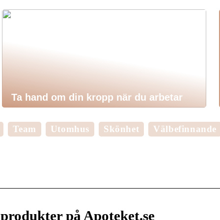
Ta hand om din kropp när du arbetar
Team
Utomhus
Skönhet
Välbefinnande
 produkter på Apoteket.se