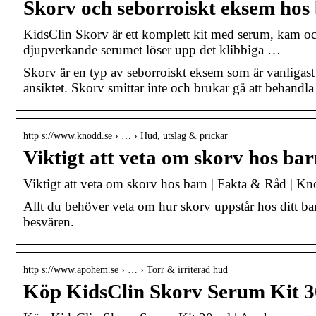
Skorv och seborroiskt eksem hos
KidsClin Skorv är ett komplett kit med serum, kam oc
djupverkande serumet löser upp det klibbiga …
Skorv är en typ av seborroiskt eksem som är vanligast h
ansiktet. Skorv smittar inte och brukar gå att behand
http s://www.knodd.se › … › Hud, utslag & prickar
Viktigt att veta om skorv hos b
Viktigt att veta om skorv hos barn | Fakta & Råd | K
Allt du behöver veta om hur skorv uppstår hos ditt barn
besvären.
http s://www.apohem.se › … › Torr & irriterad hud
Köp KidsClin Skorv Serum Kit 