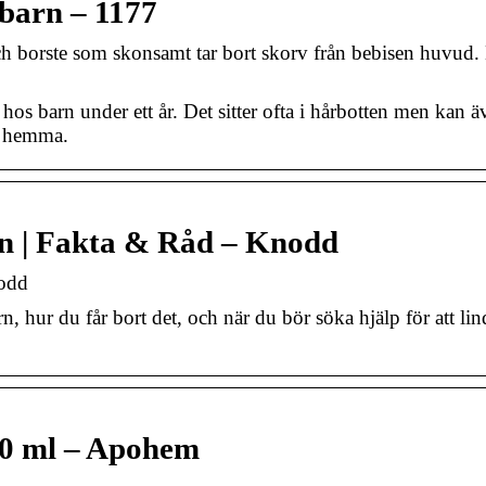
 barn – 1177
h borste som skonsamt tar bort skorv från bebisen huvud.
os barn under ett år. Det sitter ofta i hårbotten men kan ä
la hemma.
arn | Fakta & Råd – Knodd
nodd
, hur du får bort det, och när du bör söka hjälp för att lin
30 ml – Apohem