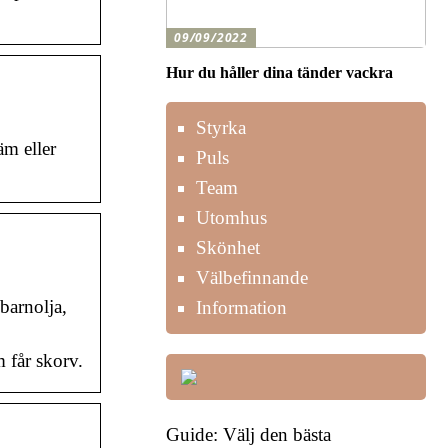
09/09/2022
Hur du håller dina tänder vackra
Styrka
äm eller
Puls
Team
Utomhus
Skönhet
Välbefinnande
barnolja,
Information
 får skorv.
Guide: Välj den bästa