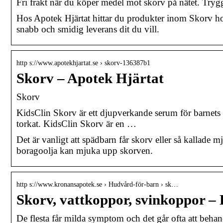
Fri frakt när du köper medel mot skorv på nätet. Try
Hos Apotek Hjärtat hittar du produkter inom Skorv hos
snabb och smidig leverans dit du vill.
http s://www.apotekhjartat.se › skorv-136387b1
Skorv – Apotek Hjärtat
Skorv
KidsClin Skorv är ett djupverkande serum för barnets 
torkat. KidsClin Skorv är en …
Det är vanligt att spädbarn får skorv eller så kallade 
boragoolja kan mjuka upp skorven.
http s://www.kronansapotek.se › Hudvård-för-barn › sk…
Skorv, vattkoppor, svinkoppor – 
De flesta får milda symptom och det går ofta att behan