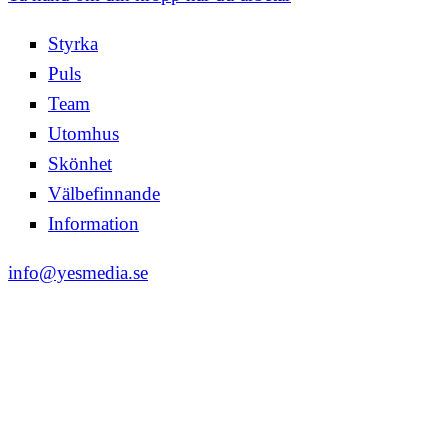
Styrka
Puls
Team
Utomhus
Skönhet
Välbefinnande
Information
info@yesmedia.se