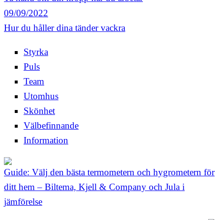
09/09/2022
Hur du håller dina tänder vackra
Styrka
Puls
Team
Utomhus
Skönhet
Välbefinnande
Information
Guide: Välj den bästa termometern och hygrometern för
ditt hem – Biltema, Kjell & Company och Jula i
jämförelse