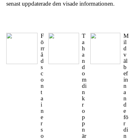
senast uppdaterade den visade informationen.
F
T
M
ö
a
il
rr
h
d
å
a
v
d
n
äl
s
d
b
c
o
ef
o
m
in
n
di
n
t
n
a
a
k
n
i
r
d
n
o
e
e
p
fö
r
p
r
s
n
di
o
är
n