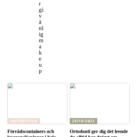
r
gi
v
ä
nl
ig
m
a
k
e
u
p
INFORMATION
28/10/2022
Förrådscontainers och
Ortodonti ger dig det leende