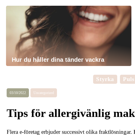
Hur du håller dina tänder vackra
Styrka
Puls
03/10/2022
Uncategorized
Tips för allergivänlig ma
Flera e-företag erbjuder successivt olika fraktlösningar.