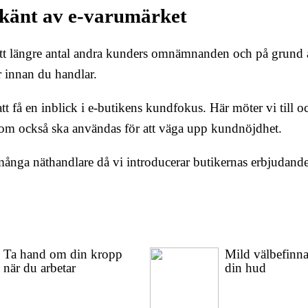
dkänt av e-varumärket
a ett längre antal andra kunders omnämnanden och på grund a
 innan du handlar.
t få en inblick i e-butikens kundfokus. Här möter vi till 
 som också ska användas för att väga upp kundnöjdhet.
många näthandlare då vi introducerar butikernas erbjudande
Ta hand om din kropp
Mild välbefinna
när du arbetar
din hud