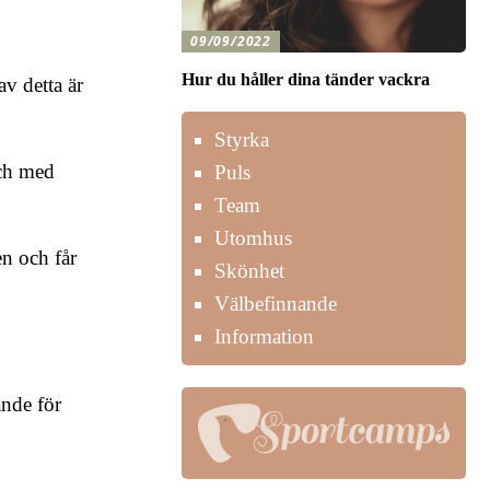
09/09/2022
Hur du håller dina tänder vackra
v detta är
Styrka
och med
Puls
Team
Utomhus
n och får
Skönhet
Välbefinnande
Information
nde för