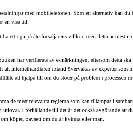
 betalningar med mobiltelefonen. Som ett alternativ kan du
 en viss tid.
 ha ett öga på återförsäljarens villkor, men detta är mest e
butiken har verifierats av e-märkningen, eftersom detta ska 
h att internethandlaren ibland övervakas av experter som ha
illfälle att hjälpa till om du stöter på problem i processen 
amma de mest relevanta reglerna som kan tillämpas i samb
utlovar. I förhållande till det är det också avgörande att du
na om köpet, oavsett om du är kvinna eller man.