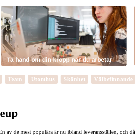
Ta hand om din kropp när du arbetar
Team
Utomhus
Skönhet
Välbefinnande
keup
 En av de mest populära är nu ibland leveransställen, och då