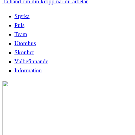
Ta hand om din kropp när du arbetar
Styrka
Puls
Team
Utomhus
Skönhet
Välbefinnande
Information